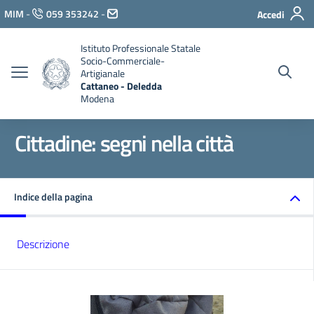
Vai ai contenuti
MIM
-
059 353242
-
Accedi
Vai al menu di navigazione
Vai al footer
Istituto Professionale Statale
Socio-Commerciale-
Artigianale
Cattaneo - Deledda
Modena
Cittadine: segni nella città
Indice della pagina
Descrizione