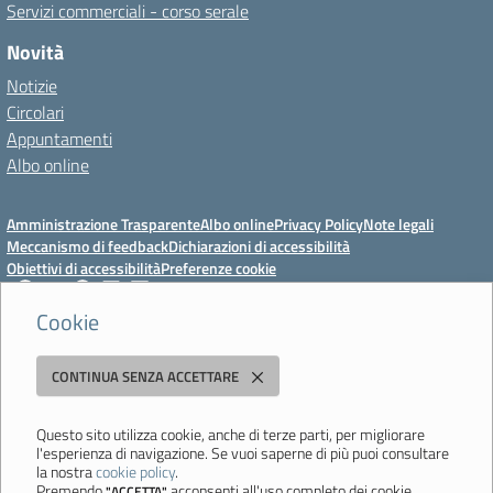
Servizi commerciali - corso serale
Novità
Notizie
Circolari
Appuntamenti
Albo online
Amministrazione Trasparente
Albo online
Privacy Policy
Note legali
Meccanismo di feedback
Dichiarazioni di accessibilità
Obiettivi di accessibilità
Preferenze cookie
Cookie
Istituto Professionale Statale Socio-Commerciale-Artigianale "Cattaneo -
CONTINUA SENZA ACCETTARE
Deledda"
Strada degli Schiocchi, 110 - 41124 Modena - Tel. 059 353242 - Fax 059
351005 - Email:
morc08000g@istruzione.it
- PEC:
Questo sito utilizza cookie, anche di terze parti, per migliorare
l'esperienza di navigazione. Se vuoi saperne di più puoi consultare
morc08000g@pec.istruzione.it
la nostra
cookie policy
.
Codice meccanografico: MORC08000G - C.F. 94177200360
Premendo
acconsenti all'uso completo dei cookie.
"ACCETTA"