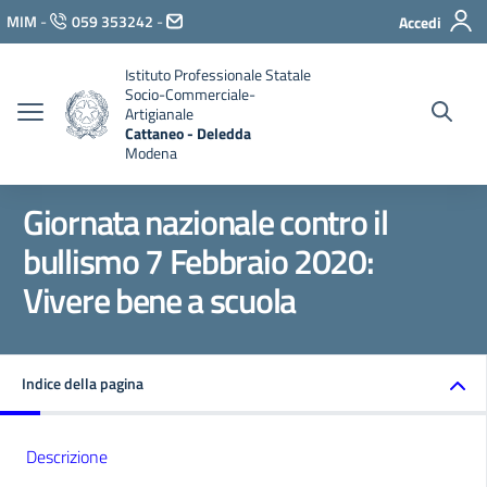
Vai ai contenuti
MIM
-
059 353242
-
Accedi
Vai al menu di navigazione
Vai al footer
Istituto Professionale Statale
Socio-Commerciale-
Artigianale
Cattaneo - Deledda
Modena
Giornata nazionale contro il
bullismo 7 Febbraio 2020:
Vivere bene a scuola
Indice della pagina
Descrizione