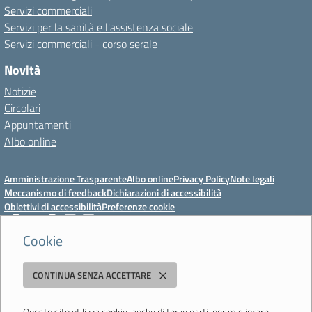
Servizi commerciali
Servizi per la sanità e l'assistenza sociale
Servizi commerciali - corso serale
Novità
Notizie
Circolari
Appuntamenti
Albo online
Amministrazione Trasparente
Albo online
Privacy Policy
Note legali
Meccanismo di feedback
Dichiarazioni di accessibilità
Obiettivi di accessibilità
Preferenze cookie
Cookie
Istituto Professionale Statale Socio-Commerciale-Artigianale "Cattaneo -
CONTINUA SENZA ACCETTARE
Deledda"
Strada degli Schiocchi, 110 - 41124 Modena - Tel. 059 353242 - Fax 059
351005 - Email:
morc08000g@istruzione.it
- PEC:
Questo sito utilizza cookie, anche di terze parti, per migliorare