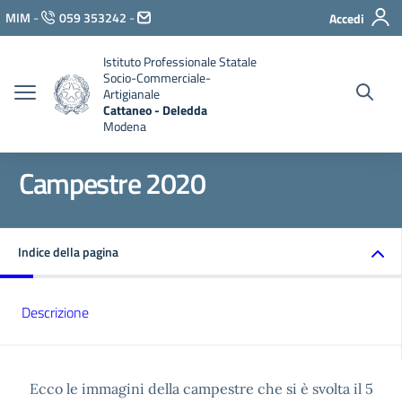
Vai ai contenuti
MIM
-
059 353242
-
Accedi
Vai al menu di navigazione
Vai al footer
Istituto Professionale Statale
Socio-Commerciale-
Artigianale
Cattaneo - Deledda
Modena
Campestre 2020
Indice della pagina
Descrizione
Ecco le immagini della campestre che si è svolta il 5