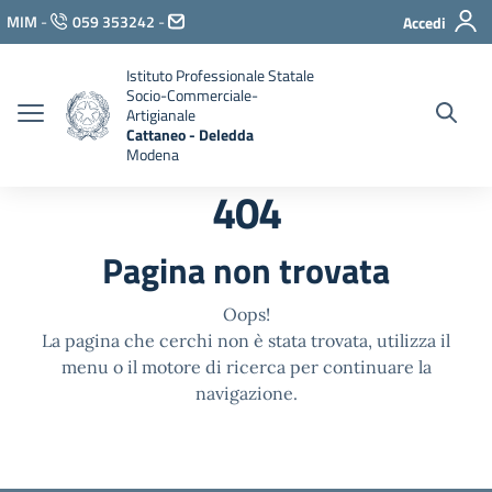
Vai ai contenuti
MIM
-
059 353242
-
Accedi
Vai al menu di navigazione
Vai al footer
Istituto Professionale Statale
Socio-Commerciale-
Artigianale
Cattaneo - Deledda
Modena
404
Pagina non trovata
Oops!
La pagina che cerchi non è stata trovata, utilizza il
menu o il motore di ricerca per continuare la
navigazione.