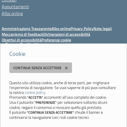
Appuntamenti
Albo online
Amministrazione Trasparente
Albo online
Privacy Policy
Note legali
Meccanismo di feedback
Dichiarazioni di accessibilità
Obiettivi di accessibilità
Preferenze cookie
Cookie
Istituto Professionale Statale Socio-Commerciale-Artigianale "Cattaneo -
CONTINUA SENZA ACCETTARE
Deledda"
Strada degli Schiocchi, 110 - 41124 Modena - Tel. 059 353242 - Fax 059
351005 - Email:
morc08000g@istruzione.it
- PEC:
Questo sito utilizza cookie, anche di terze parti, per migliorare
l'esperienza di navigazione. Se vuoi saperne di più puoi consultare
morc08000g@pec.istruzione.it
la nostra
cookie policy
.
Codice meccanografico: MORC08000G - C.F. 94177200360
Premendo
acconsenti all'uso completo dei cookie.
"ACCETTA"
Usa il pulsante
per selezionare soltanto alcuni
"PREFERENZE"
Ultimo aggiornamento: Mercoledì, 29 Luglio 2026 ore 10:08
cookie, negare il consenso o revocare quello già prestato.
Il pulsante
chiude il banner e
"CONTINUA SENZA ACCETTARE"
continuerai la navigazione con i soli cookie tecnici.
Sito realizzato da
Aitec.it