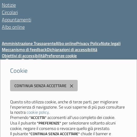
Notizie
Circolari
Appuntamenti
Albo online
Amministrazione Trasparente
Albo online
Privacy Policy
Note legali
Meccanismo di feedback
Dichiarazioni di accessibilità
Obiettivi di accessibilità
Preferenze cookie
Cookie
Istituto Professionale Statale Socio-Commerciale-Artigianale "Cattaneo -
CONTINUA SENZA ACCETTARE
Deledda"
Strada degli Schiocchi, 110 - 41124 Modena - Tel. 059 353242 - Fax 059
351005 - Email:
morc08000g@istruzione.it
- PEC:
Questo sito utilizza cookie, anche di terze parti, per migliorare
l'esperienza di navigazione. Se vuoi saperne di più puoi consultare
morc08000g@pec.istruzione.it
la nostra
cookie policy
.
Codice meccanografico: MORC08000G - C.F. 94177200360
Premendo
acconsenti all'uso completo dei cookie.
"ACCETTA"
Usa il pulsante
per selezionare soltanto alcuni
"PREFERENZE"
Ultimo aggiornamento: Mercoledì, 29 Luglio 2026 ore 10:08
cookie, negare il consenso o revocare quello già prestato.
Il pulsante
chiude il banner e
"CONTINUA SENZA ACCETTARE"