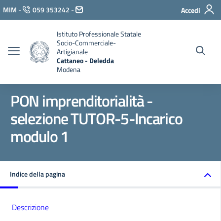
Vai ai contenuti
MIM
-
059 353242
-
Accedi
Vai al menu di navigazione
Vai al footer
Istituto Professionale Statale
Socio-Commerciale-
Artigianale
Cattaneo - Deledda
Modena
PON imprenditorialità -
selezione TUTOR-5-Incarico
modulo 1
Indice della pagina
Descrizione