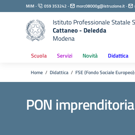
Vai ai contenuti
MIM
-
059 353242
-
morc08000g@istruzione.it
-
Vai al menu di navigazione
Vai al footer
Istituto Professionale Statale
Cattaneo - Deledda
Modena
Scuola
Servizi
Novità
Didattica
Home
Didattica
FSE (Fondo Sociale Europeo):
PON imprenditorial