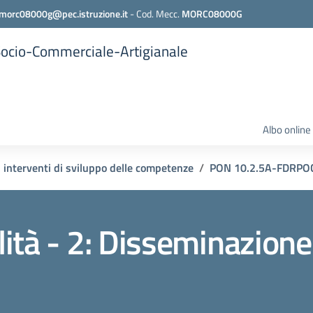
morc08000g@pec.istruzione.it
-
Cod. Mecc.
MORC08000G
 Socio-Commerciale-Artigianale
Albo online
 interventi di sviluppo delle competenze
PON 10.2.5A-FDRPOC-
ità - 2: Disseminazion