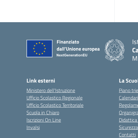
Is
C
M
Link esterni
La Scuo
Ministero dell'Istruzione
Piano tri
Ufficio Scolastico Regionale
Calendari
Ufficio Scolastico Territoriale
Regolame
Scuola in Chiaro
Organig
Iscrizioni On Line
Didattica
Invalsi
Sicurezza
Contatti