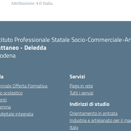
Attribuzione 4.0 Italia.
tituto Professionale Statale Socio-Commerciale-Ar
attaneo - Deledda
odena
la
Servizi
ennale Offerta Formativa
Pago in rete
o scolastico
Tutti i servizi
nti
Indirizzi di studio
ramma
Orientamento in entrata
 digitale integrata
Industria e artigianato per il ma
Italy