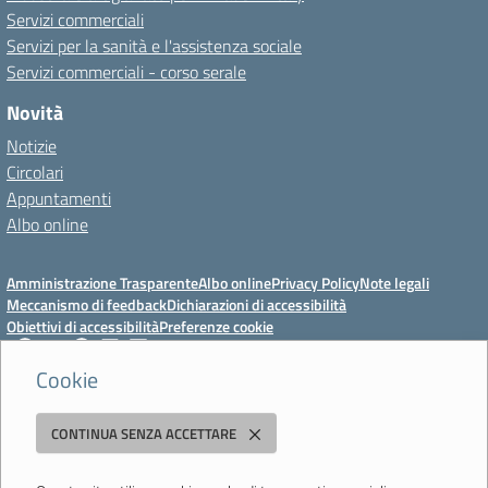
Servizi commerciali
Servizi per la sanità e l'assistenza sociale
Servizi commerciali - corso serale
Novità
Notizie
Circolari
Appuntamenti
Albo online
Amministrazione Trasparente
Albo online
Privacy Policy
Note legali
Meccanismo di feedback
Dichiarazioni di accessibilità
Obiettivi di accessibilità
Preferenze cookie
Cookie
Istituto Professionale Statale Socio-Commerciale-Artigianale "Cattaneo -
CONTINUA SENZA ACCETTARE
Deledda"
Strada degli Schiocchi, 110 - 41124 Modena - Tel. 059 353242 - Fax 059