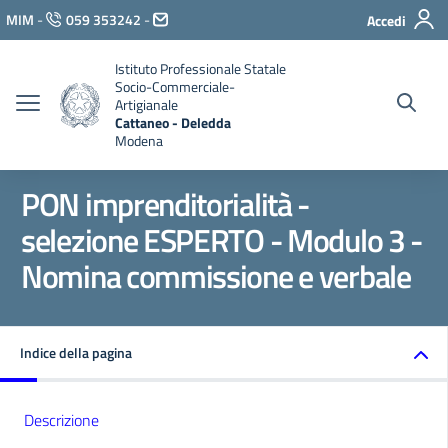
Vai ai contenuti
MIM
-
059 353242
-
Accedi
Vai al menu di navigazione
Vai al footer
Istituto Professionale Statale
Socio-Commerciale-
Artigianale
Cattaneo - Deledda
Modena
PON imprenditorialità -
selezione ESPERTO - Modulo 3 -
Nomina commissione e verbale
Indice della pagina
Descrizione