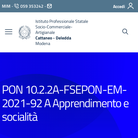
Vai ai contenuti
MIM
-
059 353242
-
Accedi
Vai al menu di navigazione
Vai al footer
Istituto Professionale Statale
Socio-Commerciale-
Artigianale
Cattaneo - Deledda
Modena
PON 10.2.2A-FSEPON-EM-
2021-92 A Apprendimento e
socialità