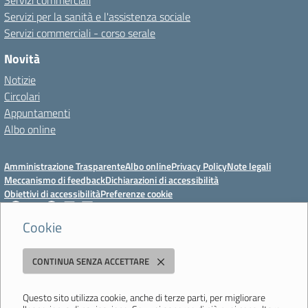
Servizi commerciali
Servizi per la sanità e l'assistenza sociale
Servizi commerciali - corso serale
Novità
Notizie
Circolari
Appuntamenti
Albo online
Amministrazione Trasparente
Albo online
Privacy Policy
Note legali
Meccanismo di feedback
Dichiarazioni di accessibilità
Obiettivi di accessibilità
Preferenze cookie
Cookie
Istituto Professionale Statale Socio-Commerciale-Artigianale "Cattaneo -
CONTINUA SENZA ACCETTARE
Deledda"
Strada degli Schiocchi, 110 - 41124 Modena - Tel. 059 353242 - Fax 059
351005 - Email:
morc08000g@istruzione.it
- PEC:
Questo sito utilizza cookie, anche di terze parti, per migliorare