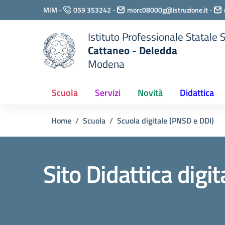
Vai ai contenuti
MIM
-
059 353242
-
morc08000g@istruzione.it
-
Vai al menu di navigazione
Vai al footer
Istituto Professionale Statale
Cattaneo - Deledda
Modena
Scuola
Servizi
Novità
Didattica
Home
Scuola
Scuola digitale (PNSD e DDI)
Sito Didattica digi