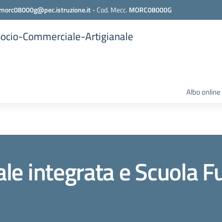
morc08000g@pec.istruzione.it
-
Cod. Mecc.
MORC08000G
 Socio-Commerciale-Artigianale
Albo online
tale integrata e Scuola F