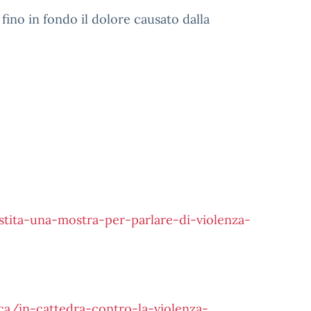
no in fondo il dolore causato dalla
stita-una-mostra-per-parlare-di-violenza-
ca/in-cattedra-contro-la-violenza-