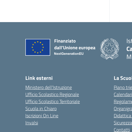
Is
C
M
Link esterni
La Scuo
Ministero dell'Istruzione
Piano tri
Ufficio Scolastico Regionale
Calendari
Ufficio Scolastico Territoriale
Regolame
Scuola in Chiaro
Organig
Iscrizioni On Line
Didattica
Invalsi
Sicurezza
Contatti