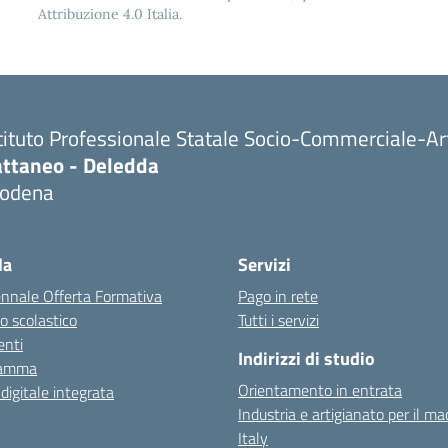
Attribuzione 4.0 Italia.
tituto Professionale Statale Socio-Commerciale-Ar
attaneo - Deledda
odena
la
Servizi
ennale Offerta Formativa
Pago in rete
o scolastico
Tutti i servizi
nti
Indirizzi di studio
ramma
Orientamento in entrata
 digitale integrata
Industria e artigianato per il ma
Italy