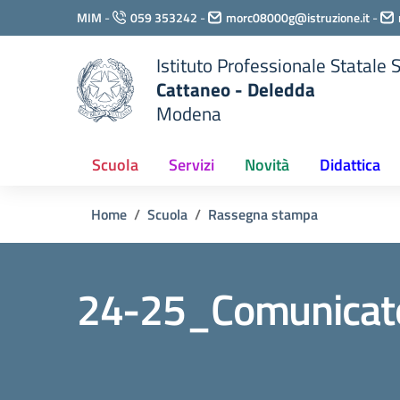
Vai ai contenuti
MIM
-
059 353242
-
morc08000g@istruzione.it
-
Vai al menu di navigazione
Vai al footer
Istituto Professionale Statale
Cattaneo - Deledda
Modena
Scuola
Servizi
Novità
Didattica
Home
Scuola
Rassegna stampa
24-25_Comunicato