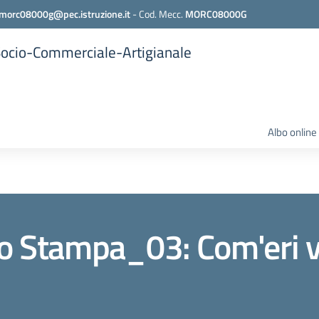
morc08000g@pec.istruzione.it
-
Cod. Mecc.
MORC08000G
 Socio-Commerciale-Artigianale
Albo online
 Stampa_03: Com'eri v