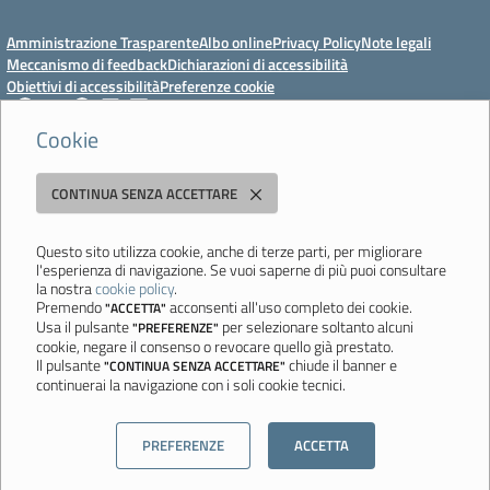
Amministrazione Trasparente
Albo online
Privacy Policy
Note legali
Meccanismo di feedback
Dichiarazioni di accessibilità
Obiettivi di accessibilità
Preferenze cookie
Cookie
Istituto Professionale Statale Socio-Commerciale-Artigianale "Cattaneo -
CONTINUA SENZA ACCETTARE
Deledda"
Strada degli Schiocchi, 110 - 41124 Modena - Tel. 059 353242 - Fax 059
351005 - Email:
morc08000g@istruzione.it
- PEC:
Questo sito utilizza cookie, anche di terze parti, per migliorare
l'esperienza di navigazione. Se vuoi saperne di più puoi consultare
morc08000g@pec.istruzione.it
la nostra
cookie policy
.
Codice meccanografico: MORC08000G - C.F. 94177200360
Premendo
acconsenti all'uso completo dei cookie.
"ACCETTA"
Usa il pulsante
per selezionare soltanto alcuni
"PREFERENZE"
Ultimo aggiornamento: Mercoledì, 29 Luglio 2026 ore 10:08
cookie, negare il consenso o revocare quello già prestato.
Il pulsante
chiude il banner e
"CONTINUA SENZA ACCETTARE"
continuerai la navigazione con i soli cookie tecnici.
Sito realizzato da
Aitec.it
PREFERENZE
ACCETTA