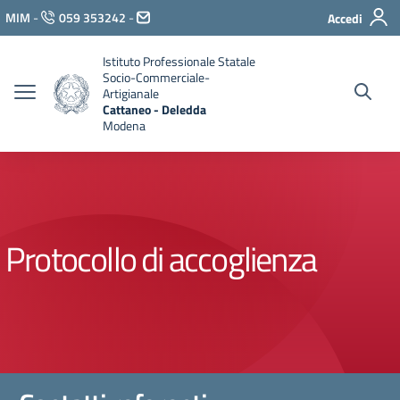
Vai ai contenuti
MIM
-
059 353242
-
Accedi
Vai al menu di navigazione
Vai al footer
Istituto Professionale Statale
Socio-Commerciale-
Artigianale
Cattaneo - Deledda
Modena
Protocollo di accoglienza