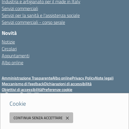
Industria e artigianato per il made in Italy
Servizi commerciali
Servizi per la sanità e l'assistenza sociale
Servizi commerciali - corso serale
Novità
Notizie
Circolari
Appuntamenti
Albo online
Amministrazione Trasparente
Albo online
Privacy Policy
Note legali
Meccanismo di feedback
Dichiarazioni di accessibilità
Obiettivi di accessibilità
Preferenze cookie
Cookie
Istituto Professionale Statale Socio-Commerciale-Artigianale "Cattaneo -
CONTINUA SENZA ACCETTARE
Deledda"
Strada degli Schiocchi, 110 - 41124 Modena - Tel. 059 353242 - Fax 059