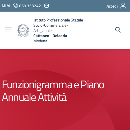
Vai ai contenuti
MIM
-
059 353242
-
Accedi
Vai al menu di navigazione
Vai al footer
Istituto Professionale Statale
Socio-Commerciale-
Artigianale
Cattaneo - Deledda
Modena
Funzionigramma e Piano
Annuale Attività