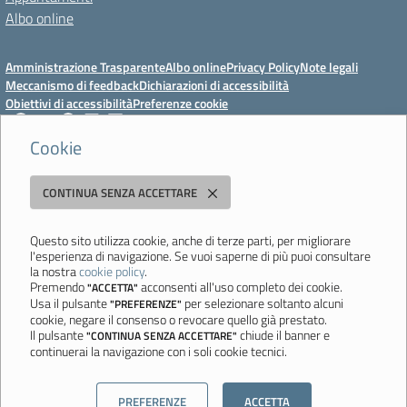
Albo online
Amministrazione Trasparente
Albo online
Privacy Policy
Note legali
Meccanismo di feedback
Dichiarazioni di accessibilità
Obiettivi di accessibilità
Preferenze cookie
Cookie
Istituto Professionale Statale Socio-Commerciale-Artigianale "Cattaneo -
CONTINUA SENZA ACCETTARE
Deledda"
Strada degli Schiocchi, 110 - 41124 Modena - Tel. 059 353242 - Fax 059
351005 - Email:
morc08000g@istruzione.it
- PEC:
Questo sito utilizza cookie, anche di terze parti, per migliorare
l'esperienza di navigazione. Se vuoi saperne di più puoi consultare
morc08000g@pec.istruzione.it
la nostra
cookie policy
.
Codice meccanografico: MORC08000G - C.F. 94177200360
Premendo
acconsenti all'uso completo dei cookie.
"ACCETTA"
Usa il pulsante
per selezionare soltanto alcuni
"PREFERENZE"
Ultimo aggiornamento: Mercoledì, 29 Luglio 2026 ore 10:08
cookie, negare il consenso o revocare quello già prestato.
Il pulsante
chiude il banner e
"CONTINUA SENZA ACCETTARE"
continuerai la navigazione con i soli cookie tecnici.
Sito realizzato da
Aitec.it
PREFERENZE
ACCETTA