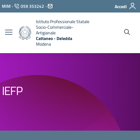
Vai ai contenuti
MIM
-
059 353242
-
Accedi
Vai al menu di navigazione
Vai al footer
Istituto Professionale Statale
Socio-Commerciale-
Artigianale
Cattaneo - Deledda
Modena
IEFP