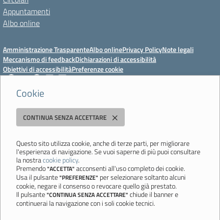
Appuntamenti
Albo online
Amministrazione Trasparente
Albo online
Privacy Policy
Note legali
Meccanismo di feedback
Dichiarazioni di accessibilità
Obiettivi di accessibilità
Preferenze cookie
Cookie
Istituto Professionale Statale Socio-Commerciale-Artigianale "Cattaneo -
CONTINUA SENZA ACCETTARE
Deledda"
Strada degli Schiocchi, 110 - 41124 Modena - Tel. 059 353242 - Fax 059
351005 - Email:
morc08000g@istruzione.it
- PEC:
Questo sito utilizza cookie, anche di terze parti, per migliorare
l'esperienza di navigazione. Se vuoi saperne di più puoi consultare
morc08000g@pec.istruzione.it
la nostra
cookie policy
.
Codice meccanografico: MORC08000G - C.F. 94177200360
Premendo
acconsenti all'uso completo dei cookie.
"ACCETTA"
Usa il pulsante
per selezionare soltanto alcuni
"PREFERENZE"
Ultimo aggiornamento: Mercoledì, 29 Luglio 2026 ore 10:08
cookie, negare il consenso o revocare quello già prestato.
Il pulsante
chiude il banner e
"CONTINUA SENZA ACCETTARE"
continuerai la navigazione con i soli cookie tecnici.
Sito realizzato da
Aitec.it