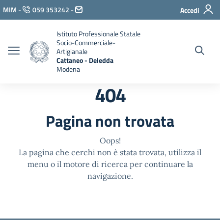
Vai ai contenuti
MIM
-
059 353242
-
Accedi
Vai al menu di navigazione
Vai al footer
Istituto Professionale Statale
Socio-Commerciale-
Artigianale
Cattaneo - Deledda
Modena
404
Pagina non trovata
Oops!
La pagina che cerchi non è stata trovata, utilizza il
menu o il motore di ricerca per continuare la
navigazione.