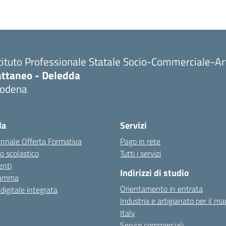
tituto Professionale Statale Socio-Commerciale-Ar
attaneo - Deledda
odena
la
Servizi
ennale Offerta Formativa
Pago in rete
o scolastico
Tutti i servizi
nti
Indirizzi di studio
ramma
Orientamento in entrata
 digitale integrata
Industria e artigianato per il ma
Italy
Servizi commerciali