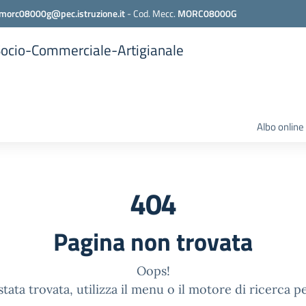
morc08000g@pec.istruzione.it
-
Cod. Mecc.
MORC08000G
 Socio-Commerciale-Artigianale
Albo online
404
Pagina non trovata
Oops!
tata trovata, utilizza il menu o il motore di ricerca p