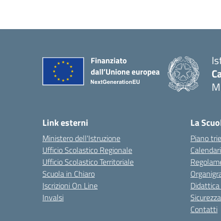
Is
C
M
Link esterni
La Scuo
Ministero dell'Istruzione
Piano tri
Ufficio Scolastico Regionale
Calendari
Ufficio Scolastico Territoriale
Regolame
Scuola in Chiaro
Organig
Iscrizioni On Line
Didattica
Invalsi
Sicurezza
Contatti