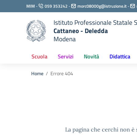
Vai ai contenuti
MIM
-
059 353242
-
morc08000g@istruzione.it
-
Vai al menu di navigazione
Vai al footer
Istituto Professionale Statale
Cattaneo - Deledda
Modena
Scuola
Servizi
Novità
Didattica
Home
Errore 404
La pagina che cerchi non è s