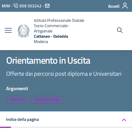
Vai ai contenuti
MIM
-
059 353242
-
Accedi
Vai al menu di navigazione
Vai al footer
Istituto Professionale Statale
Socio-Commerciale-
Artigianale
Cattaneo - Deledda
Modena
Orientamento in Uscita
Offerte dei percorsi post diploma e Universitari
Argomenti
Alunni
Orientamento
Indice della pagina