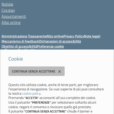
Notizie
Circolari
Appuntamenti
Albo online
Amministrazione Trasparente
Albo online
Privacy Policy
Note legali
Meccanismo di feedback
Dichiarazioni di accessibilità
Obiettivi di accessibilità
Preferenze cookie
Cookie
Istituto Professionale Statale Socio-Commerciale-Artigianale "Cattaneo -
CONTINUA SENZA ACCETTARE
Deledda"
Strada degli Schiocchi, 110 - 41124 Modena - Tel. 059 353242 - Fax 059
351005 - Email:
morc08000g@istruzione.it
- PEC:
Questo sito utilizza cookie, anche di terze parti, per migliorare
l'esperienza di navigazione. Se vuoi saperne di più puoi consultare
morc08000g@pec.istruzione.it
la nostra
cookie policy
.
Codice meccanografico: MORC08000G - C.F. 94177200360
Premendo
acconsenti all'uso completo dei cookie.
"ACCETTA"
Usa il pulsante
per selezionare soltanto alcuni
"PREFERENZE"
Ultimo aggiornamento: Mercoledì, 29 Luglio 2026 ore 10:08
cookie, negare il consenso o revocare quello già prestato.
Il pulsante
chiude il banner e
"CONTINUA SENZA ACCETTARE"