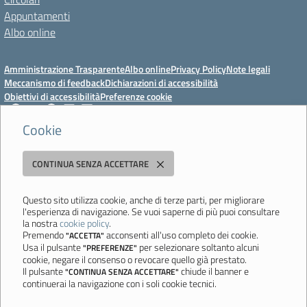
Appuntamenti
Albo online
Amministrazione Trasparente
Albo online
Privacy Policy
Note legali
Meccanismo di feedback
Dichiarazioni di accessibilità
Obiettivi di accessibilità
Preferenze cookie
Cookie
Istituto Professionale Statale Socio-Commerciale-Artigianale "Cattaneo -
CONTINUA SENZA ACCETTARE
Deledda"
Strada degli Schiocchi, 110 - 41124 Modena - Tel. 059 353242 - Fax 059
351005 - Email:
morc08000g@istruzione.it
- PEC:
Questo sito utilizza cookie, anche di terze parti, per migliorare
l'esperienza di navigazione. Se vuoi saperne di più puoi consultare
morc08000g@pec.istruzione.it
la nostra
cookie policy
.
Codice meccanografico: MORC08000G - C.F. 94177200360
Premendo
acconsenti all'uso completo dei cookie.
"ACCETTA"
Usa il pulsante
per selezionare soltanto alcuni
"PREFERENZE"
Ultimo aggiornamento: Mercoledì, 29 Luglio 2026 ore 10:08
cookie, negare il consenso o revocare quello già prestato.
Il pulsante
chiude il banner e
"CONTINUA SENZA ACCETTARE"
continuerai la navigazione con i soli cookie tecnici.
Sito realizzato da
Aitec.it