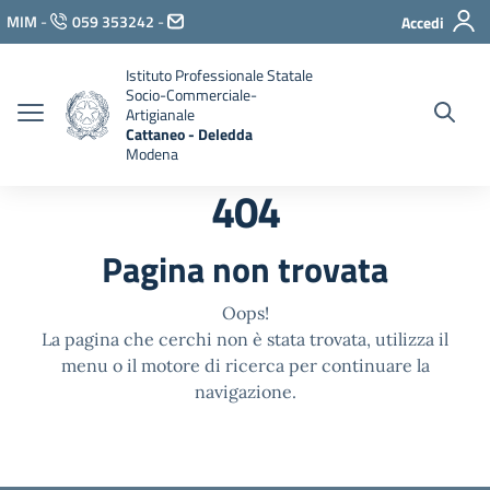
Vai ai contenuti
MIM
-
059 353242
-
Accedi
Vai al menu di navigazione
Vai al footer
Istituto Professionale Statale
Socio-Commerciale-
Artigianale
Cattaneo - Deledda
Modena
404
Pagina non trovata
Oops!
La pagina che cerchi non è stata trovata, utilizza il
menu o il motore di ricerca per continuare la
navigazione.