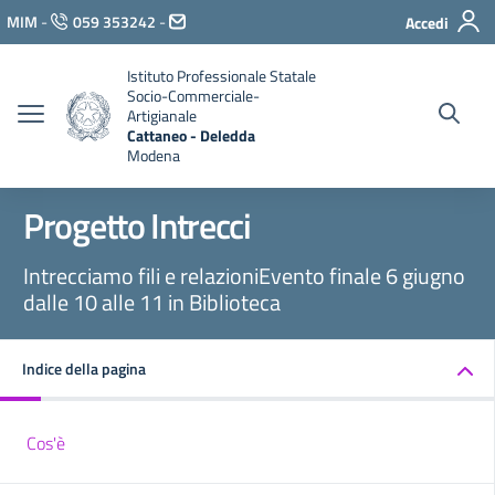
Vai ai contenuti
MIM
-
059 353242
-
Accedi
Vai al menu di navigazione
Vai al footer
Istituto Professionale Statale
Socio-Commerciale-
Artigianale
Cattaneo - Deledda
Modena
Progetto Intrecci
Intrecciamo fili e relazioniEvento finale 6 giugno
dalle 10 alle 11 in Biblioteca
Indice della pagina
Cos'è