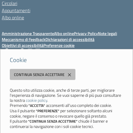
Circolari
Appuntamenti
Albo online
Amministrazione Trasparente
Albo online
Privacy Policy
Note legali
Meccanismo di feedback
Dichiarazioni di accessibilità
Obiettivi di accessibilità
Preferenze cookie
Cookie
Istituto Professionale Statale Socio-Commerciale-Artigianale "Cattaneo -
CONTINUA SENZA ACCETTARE
Deledda"
Strada degli Schiocchi, 110 - 41124 Modena - Tel. 059 353242 - Fax 059
351005 - Email:
morc08000g@istruzione.it
- PEC:
Questo sito utilizza cookie, anche di terze parti, per migliorare
l'esperienza di navigazione. Se vuoi saperne di più puoi consultare
morc08000g@pec.istruzione.it
la nostra
cookie policy
.
Codice meccanografico: MORC08000G - C.F. 94177200360
Premendo
acconsenti all'uso completo dei cookie.
"ACCETTA"
Usa il pulsante
per selezionare soltanto alcuni
"PREFERENZE"
Ultimo aggiornamento: Mercoledì, 29 Luglio 2026 ore 10:08
cookie, negare il consenso o revocare quello già prestato.
Il pulsante
chiude il banner e
"CONTINUA SENZA ACCETTARE"
continuerai la navigazione con i soli cookie tecnici.
Sito realizzato da
Aitec.it