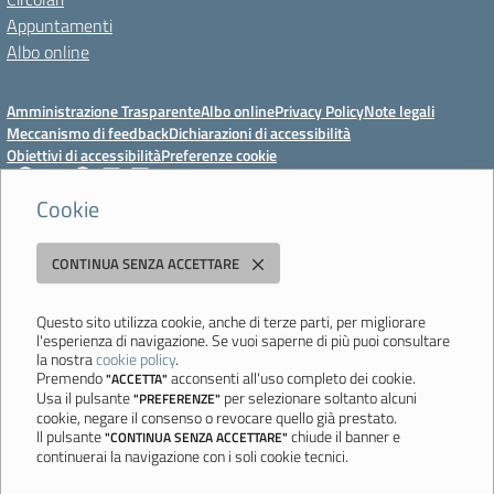
Appuntamenti
Albo online
Amministrazione Trasparente
Albo online
Privacy Policy
Note legali
Meccanismo di feedback
Dichiarazioni di accessibilità
Obiettivi di accessibilità
Preferenze cookie
Cookie
Istituto Professionale Statale Socio-Commerciale-Artigianale "Cattaneo -
CONTINUA SENZA ACCETTARE
Deledda"
Strada degli Schiocchi, 110 - 41124 Modena - Tel. 059 353242 - Fax 059
351005 - Email:
morc08000g@istruzione.it
- PEC:
Questo sito utilizza cookie, anche di terze parti, per migliorare
l'esperienza di navigazione. Se vuoi saperne di più puoi consultare
morc08000g@pec.istruzione.it
la nostra
cookie policy
.
Codice meccanografico: MORC08000G - C.F. 94177200360
Premendo
acconsenti all'uso completo dei cookie.
"ACCETTA"
Usa il pulsante
per selezionare soltanto alcuni
"PREFERENZE"
Ultimo aggiornamento: Mercoledì, 29 Luglio 2026 ore 10:08
cookie, negare il consenso o revocare quello già prestato.
Il pulsante
chiude il banner e
"CONTINUA SENZA ACCETTARE"
continuerai la navigazione con i soli cookie tecnici.
Sito realizzato da
Aitec.it