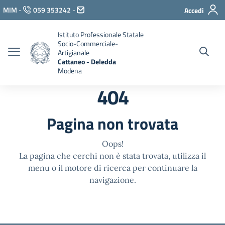
Vai ai contenuti
MIM
-
059 353242
-
Accedi
Vai al menu di navigazione
Vai al footer
Istituto Professionale Statale
Socio-Commerciale-
Artigianale
Cattaneo - Deledda
Modena
404
Pagina non trovata
Oops!
La pagina che cerchi non è stata trovata, utilizza il
menu o il motore di ricerca per continuare la
navigazione.