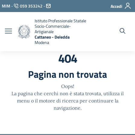
Vai ai contenuti
MIM
-
059 353242
-
Accedi
Vai al menu di navigazione
Vai al footer
Istituto Professionale Statale
Socio-Commerciale-
Artigianale
Cattaneo - Deledda
Modena
404
Pagina non trovata
Oops!
La pagina che cerchi non è stata trovata, utilizza il
menu o il motore di ricerca per continuare la
navigazione.