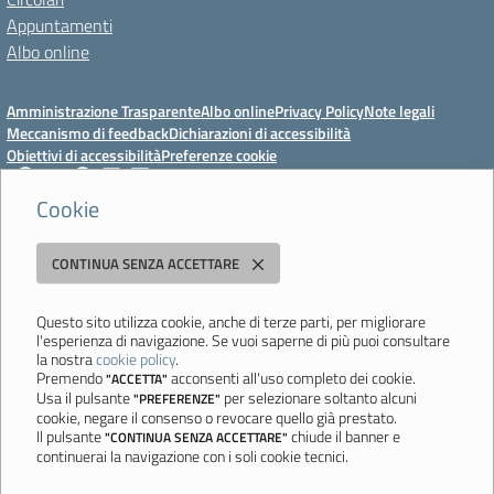
Appuntamenti
Albo online
Amministrazione Trasparente
Albo online
Privacy Policy
Note legali
Meccanismo di feedback
Dichiarazioni di accessibilità
Obiettivi di accessibilità
Preferenze cookie
Cookie
Istituto Professionale Statale Socio-Commerciale-Artigianale "Cattaneo -
CONTINUA SENZA ACCETTARE
Deledda"
Strada degli Schiocchi, 110 - 41124 Modena - Tel. 059 353242 - Fax 059
351005 - Email:
morc08000g@istruzione.it
- PEC:
Questo sito utilizza cookie, anche di terze parti, per migliorare
l'esperienza di navigazione. Se vuoi saperne di più puoi consultare
morc08000g@pec.istruzione.it
la nostra
cookie policy
.
Codice meccanografico: MORC08000G - C.F. 94177200360
Premendo
acconsenti all'uso completo dei cookie.
"ACCETTA"
Usa il pulsante
per selezionare soltanto alcuni
"PREFERENZE"
Ultimo aggiornamento: Mercoledì, 29 Luglio 2026 ore 10:08
cookie, negare il consenso o revocare quello già prestato.
Il pulsante
chiude il banner e
"CONTINUA SENZA ACCETTARE"
continuerai la navigazione con i soli cookie tecnici.
Sito realizzato da
Aitec.it