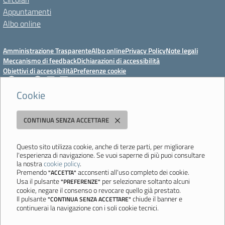
Appuntamenti
Albo online
Amministrazione Trasparente
Albo online
Privacy Policy
Note legali
Meccanismo di feedback
Dichiarazioni di accessibilità
Obiettivi di accessibilità
Preferenze cookie
Cookie
Istituto Professionale Statale Socio-Commerciale-Artigianale "Cattaneo -
CONTINUA SENZA ACCETTARE
Deledda"
Strada degli Schiocchi, 110 - 41124 Modena - Tel. 059 353242 - Fax 059
351005 - Email:
morc08000g@istruzione.it
- PEC:
Questo sito utilizza cookie, anche di terze parti, per migliorare
l'esperienza di navigazione. Se vuoi saperne di più puoi consultare
morc08000g@pec.istruzione.it
la nostra
cookie policy
.
Codice meccanografico: MORC08000G - C.F. 94177200360
Premendo
acconsenti all'uso completo dei cookie.
"ACCETTA"
Usa il pulsante
per selezionare soltanto alcuni
"PREFERENZE"
Ultimo aggiornamento: Mercoledì, 29 Luglio 2026 ore 10:08
cookie, negare il consenso o revocare quello già prestato.
Il pulsante
chiude il banner e
"CONTINUA SENZA ACCETTARE"
continuerai la navigazione con i soli cookie tecnici.
Sito realizzato da
Aitec.it