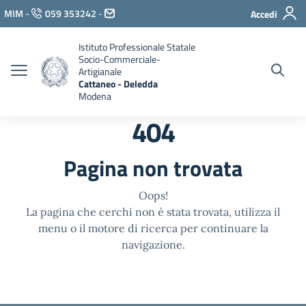
Vai ai contenuti
MIM
-
059 353242
-
Accedi
Vai al menu di navigazione
Vai al footer
Istituto Professionale Statale
Socio-Commerciale-
Artigianale
Cattaneo - Deledda
Modena
404
Pagina non trovata
Oops!
La pagina che cerchi non è stata trovata, utilizza il
menu o il motore di ricerca per continuare la
navigazione.