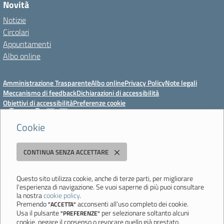
Novità
Notizie
Circolari
Appuntamenti
Albo online
Amministrazione Trasparente
Albo online
Privacy Policy
Note legali
Meccanismo di feedback
Dichiarazioni di accessibilità
Obiettivi di accessibilità
Preferenze cookie
Cookie
Istituto Professionale Statale Socio-Commerciale-Artigianale "Cattaneo -
CONTINUA SENZA ACCETTARE
Deledda"
Strada degli Schiocchi, 110 - 41124 Modena - Tel. 059 353242 - Fax 059
351005 - Email:
morc08000g@istruzione.it
- PEC:
Questo sito utilizza cookie, anche di terze parti, per migliorare
l'esperienza di navigazione. Se vuoi saperne di più puoi consultare
morc08000g@pec.istruzione.it
la nostra
cookie policy
.
Codice meccanografico: MORC08000G - C.F. 94177200360
Premendo
acconsenti all'uso completo dei cookie.
"ACCETTA"
Usa il pulsante
per selezionare soltanto alcuni
"PREFERENZE"
Ultimo aggiornamento: Mercoledì, 29 Luglio 2026 ore 10:08
cookie, negare il consenso o revocare quello già prestato.