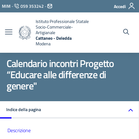
Vai ai contenuti
MIM
-
059 353242
-
Accedi
Vai al menu di navigazione
Vai al footer
Istituto Professionale Statale
Socio-Commerciale-
Artigianale
Cattaneo - Deledda
Modena
Calendario incontri Progetto
“Educare alle differenze di
genere"
Indice della pagina
Descrizione