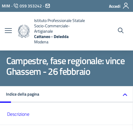
Vai ai contenuti
MIM
-
059 353242
-
Accedi
Vai al menu di navigazione
Vai al footer
Istituto Professionale Statale
Socio-Commerciale-
Artigianale
Cattaneo - Deledda
Modena
Campestre, fase regionale: vince
Ghassem - 26 febbraio
Indice della pagina
Descrizione