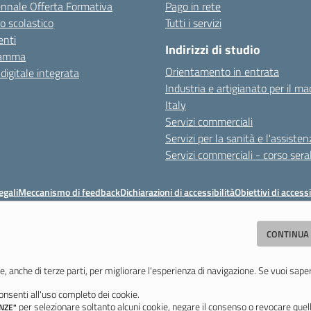
ennale Offerta Formativa
Pago in rete
o scolastico
Tutti i servizi
nti
Indirizzi di studio
ramma
Orientamento in entrata
 digitale integrata
Industria e artigianato per il ma
Italy
Servizi commerciali
Servizi per la sanità e l'assisten
Servizi commerciali - corso sera
egali
Meccanismo di feedback
Dichiarazioni di accessibilità
Obiettivi di accessi
ituto Professionale Statale Socio-Commerciale-Artigianale "Cattaneo - Dele
CONTINUA
odena - Tel. 059 353242 - Fax 059 351005 - Email:
morc08000g@istruzione.i
Codice meccanografico: MORC08000G - C.F. 94177200360
e, anche di terze parti, per migliorare l'esperienza di navigazione. Se vuoi sape
nsenti all'uso completo dei cookie.
Ultimo aggiornamento: Mercoledì, 29 Luglio 2026 ore 10:08
per selezionare soltanto alcuni cookie, negare il consenso o revocare quell
NZE"