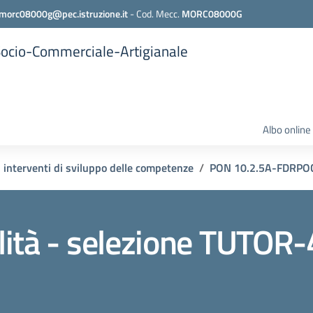
morc08000g@pec.istruzione.it
-
Cod. Mecc.
MORC08000G
 Socio-Commerciale-Artigianale
Albo online
 interventi di sviluppo delle competenze
PON 10.2.5A-FDRPOC-
ità - selezione TUTOR-