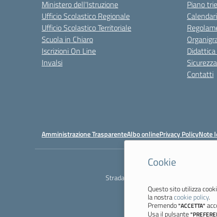
Ministero dell'Istruzione
Piano tri
Ufficio Scolastico Regionale
Calendari
Ufficio Scolastico Territoriale
Regolame
Scuola in Chiaro
Organig
Iscrizioni On Line
Didattica
Invalsi
Sicurezza
Contatti
Amministrazione Trasparente
Albo online
Privacy Policy
Note l
Cookie
Ist
Strada degli Schiocchi, 110 - 41124 M
Questo sito utilizza cooki
la nostra
cookie policy
.
Premendo
acco
"ACCETTA"
Usa il pulsante
"PREFERE