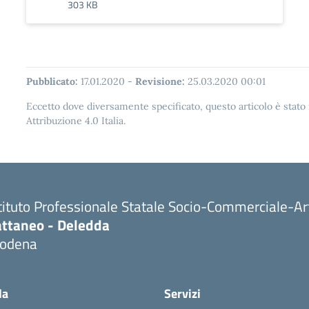
303 KB
Pubblicato:
17.01.2020
-
Revisione:
25.03.2020 00:01
Eccetto dove diversamente specificato, questo articolo è stat
Attribuzione 4.0 Italia.
tituto Professionale Statale Socio-Commerciale-Ar
attaneo - Deledda
odena
la
Servizi