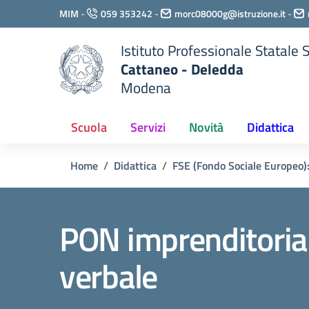
Vai ai contenuti
MIM
-
059 353242
-
morc08000g@istruzione.it
-
Vai al menu di navigazione
Vai al footer
Istituto Professionale Statale
Cattaneo - Deledda
Modena
Scuola
Servizi
Novità
Didattica
Home
Didattica
FSE (Fondo Sociale Europeo):
PON imprenditorial
verbale