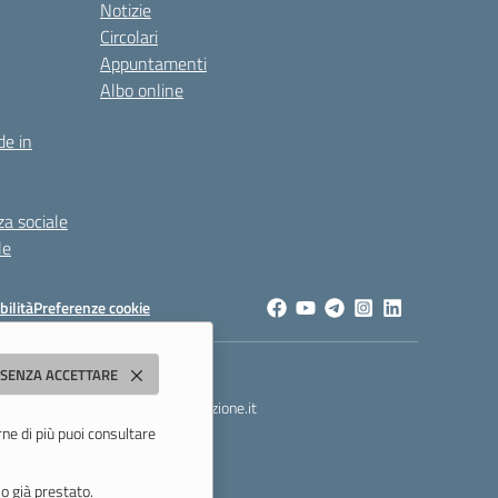
Notizie
Circolari
Appuntamenti
Albo online
de in
za sociale
le
bilità
Preferenze cookie
dda"
 SENZA ACCETTARE
t
- PEC:
morc08000g@pec.istruzione.it
rne di più puoi consultare
o già prestato.