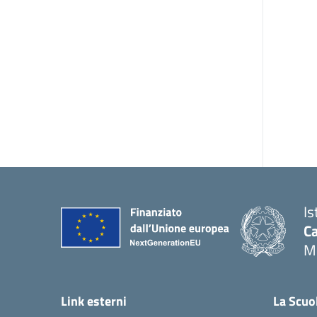
Is
C
M
Link esterni
La Scuo