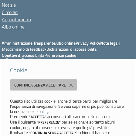
Notizie
Circolari
Appuntamenti
Albo online
Amministrazione Trasparente
Albo online
Privacy Policy
Note legali
Meccanismo di feedback
Dichiarazioni di accessibilità
Obiettivi di accessibilità
Preferenze cookie
Cookie
Istituto Professionale Statale Socio-Commerciale-Artigianale "Cattaneo -
CONTINUA SENZA ACCETTARE
Deledda"
Strada degli Schiocchi, 110 - 41124 Modena - Tel. 059 353242 - Fax 059
351005 - Email:
morc08000g@istruzione.it
- PEC:
Questo sito utilizza cookie, anche di terze parti, per migliorare
l'esperienza di navigazione. Se vuoi saperne di più puoi consultare
morc08000g@pec.istruzione.it
la nostra
cookie policy
.
Codice meccanografico: MORC08000G - C.F. 94177200360
Premendo
acconsenti all'uso completo dei cookie.
"ACCETTA"
Usa il pulsante
per selezionare soltanto alcuni
"PREFERENZE"
Ultimo aggiornamento: Mercoledì, 29 Luglio 2026 ore 10:08
cookie, negare il consenso o revocare quello già prestato.
Il pulsante
chiude il banner e
"CONTINUA SENZA ACCETTARE"