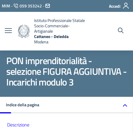
Vai ai contenuti
MIM
-
059 353242
-
Accedi
Vai al menu di navigazione
Vai al footer
Istituto Professionale Statale
Socio-Commerciale-
Artigianale
Cattaneo - Deledda
Modena
PON imprenditorialità -
selezione FIGURA AGGIUNTIVA -
Incarichi modulo 3
Indice della pagina
Descrizione