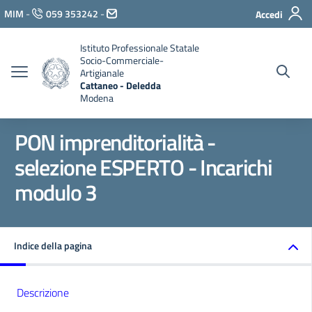
Vai ai contenuti
MIM
-
059 353242
-
Accedi
Vai al menu di navigazione
Vai al footer
Istituto Professionale Statale
Socio-Commerciale-
Artigianale
Cattaneo - Deledda
Modena
PON imprenditorialità -
selezione ESPERTO - Incarichi
modulo 3
Indice della pagina
Descrizione