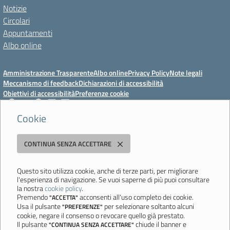
Notizie
Circolari
Appuntamenti
Albo online
Amministrazione Trasparente
Albo online
Privacy Policy
Note legali
Meccanismo di feedback
Dichiarazioni di accessibilità
Obiettivi di accessibilità
Preferenze cookie
Cookie
Istituto Professionale Statale Socio-Commerciale-Artigianale "Cattaneo -
CONTINUA SENZA ACCETTARE
Deledda"
Strada degli Schiocchi, 110 - 41124 Modena - Tel. 059 353242 - Fax 059
351005 - Email:
morc08000g@istruzione.it
- PEC:
Questo sito utilizza cookie, anche di terze parti, per migliorare
l'esperienza di navigazione. Se vuoi saperne di più puoi consultare
morc08000g@pec.istruzione.it
la nostra
cookie policy
.
Codice meccanografico: MORC08000G - C.F. 94177200360
Premendo
acconsenti all'uso completo dei cookie.
"ACCETTA"
Usa il pulsante
per selezionare soltanto alcuni
"PREFERENZE"
Ultimo aggiornamento: Mercoledì, 29 Luglio 2026 ore 10:08
cookie, negare il consenso o revocare quello già prestato.
Il pulsante
chiude il banner e
"CONTINUA SENZA ACCETTARE"