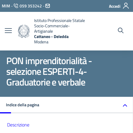
Vai ai contenuti
MIM
-
059 353242
-
Accedi
Vai al menu di navigazione
Vai al footer
Istituto Professionale Statale
Socio-Commerciale-
Artigianale
Cattaneo - Deledda
Modena
PON imprenditorialità -
selezione ESPERTI-4-
Graduatorie e verbale
Indice della pagina
Descrizione