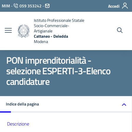
Vai ai contenuti
MIM
-
059 353242
-
Accedi
Vai al menu di navigazione
Vai al footer
Istituto Professionale Statale
Socio-Commerciale-
Artigianale
Cattaneo - Deledda
Modena
PON imprenditorialità -
selezione ESPERTI-3-Elenco
candidature
Indice della pagina
Descrizione