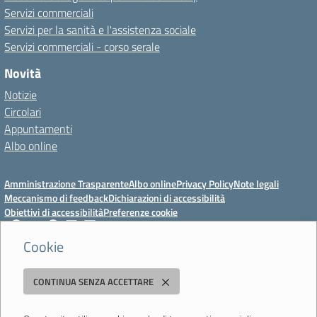
Servizi commerciali
Servizi per la sanità e l'assistenza sociale
Servizi commerciali - corso serale
Novità
Notizie
Circolari
Appuntamenti
Albo online
Amministrazione Trasparente
Albo online
Privacy Policy
Note legali
Meccanismo di feedback
Dichiarazioni di accessibilità
Obiettivi di accessibilità
Preferenze cookie
Cookie
Istituto Professionale Statale Socio-Commerciale-Artigianale "Cattaneo -
CONTINUA SENZA ACCETTARE
Deledda"
Strada degli Schiocchi, 110 - 41124 Modena - Tel. 059 353242 - Fax 059