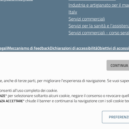
Industria e artigianato per il ma
Italy
Servizi commerciali
Servizi per la sanità e l'assisten
Servizi commerciali - corso sera
egali
Meccanismo di feedback
Dichiarazioni di accessibilità
Obiettivi di accessi
ituto Professionale Statale Socio-Commerciale-Artigianale "Cattaneo - Dele
CONTINUA
odena - Tel. 059 353242 - Fax 059 351005 - Email:
morc08000g@istruzione.i
Codice meccanografico: MORC08000G - C.F. 94177200360
e, anche di terze parti, per migliorare l'esperienza di navigazione. Se vuoi sape
nsenti all'uso completo dei cookie.
Ultimo aggiornamento: Mercoledì, 29 Luglio 2026 ore 10:08
per selezionare soltanto alcuni cookie, negare il consenso o revocare quell
NZE"
chiude il banner e continuerai la navigazione con i soli cookie tec
NZA ACCETTARE"
PREFERENZ