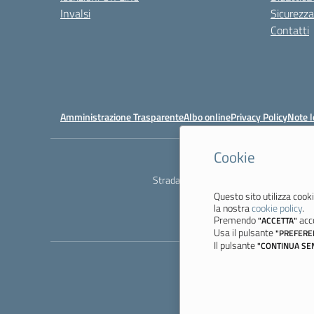
Invalsi
Sicurezza
Contatti
Amministrazione Trasparente
Albo online
Privacy Policy
Note l
Cookie
Ist
Strada degli Schiocchi, 110 - 41124 M
Questo sito utilizza cooki
la nostra
cookie policy
.
Premendo
acco
"ACCETTA"
Usa il pulsante
"PREFERE
Il pulsante
"CONTINUA SE