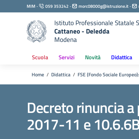
Vai ai contenuti
MIM
-
059 353242
-
morc08000g@istruzione.it
-
Vai al menu di navigazione
Vai al footer
Istituto Professionale Statale
Cattaneo - Deledda
Modena
Scuola
Servizi
Novità
Didattica
Home
Didattica
FSE (Fondo Sociale Europeo):
Decreto rinuncia 
2017-11 e 10.6.