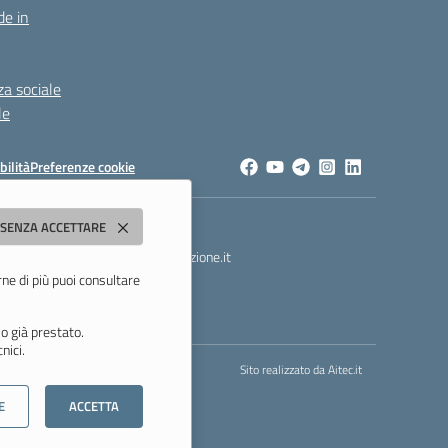
de in
za sociale
le
bilità
Preferenze cookie
dda"
 SENZA ACCETTARE
t
- PEC:
morc08000g@pec.istruzione.it
rne di più puoi consultare
o già prestato.
nici.
Sito realizzato da
Aitec.it
E
ACCETTA