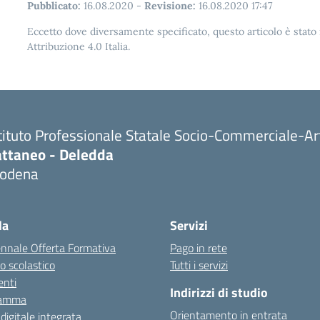
Pubblicato:
16.08.2020
-
Revisione:
16.08.2020 17:47
Eccetto dove diversamente specificato, questo articolo è stat
Attribuzione 4.0 Italia.
tituto Professionale Statale Socio-Commerciale-Ar
attaneo - Deledda
odena
la
Servizi
ennale Offerta Formativa
Pago in rete
o scolastico
Tutti i servizi
nti
Indirizzi di studio
ramma
Orientamento in entrata
 digitale integrata