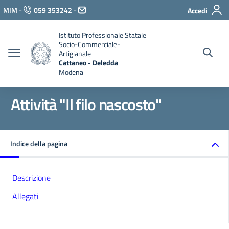
Vai ai contenuti
MIM
-
059 353242
-
Accedi
Vai al menu di navigazione
Vai al footer
Istituto Professionale Statale
Socio-Commerciale-
Artigianale
Cattaneo - Deledda
Modena
Attività "Il filo nascosto"
Indice della pagina
Descrizione
Allegati