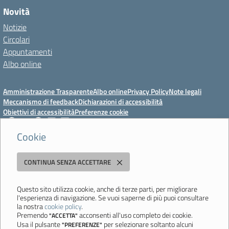
Novità
Notizie
Circolari
Appuntamenti
Albo online
Amministrazione Trasparente
Albo online
Privacy Policy
Note legali
Meccanismo di feedback
Dichiarazioni di accessibilità
Obiettivi di accessibilità
Preferenze cookie
Cookie
Istituto Professionale Statale Socio-Commerciale-Artigianale "Cattaneo -
CONTINUA SENZA ACCETTARE
Deledda"
Strada degli Schiocchi, 110 - 41124 Modena - Tel. 059 353242 - Fax 059
351005 - Email:
morc08000g@istruzione.it
- PEC:
Questo sito utilizza cookie, anche di terze parti, per migliorare
l'esperienza di navigazione. Se vuoi saperne di più puoi consultare
morc08000g@pec.istruzione.it
la nostra
cookie policy
.
Codice meccanografico: MORC08000G - C.F. 94177200360
Premendo
acconsenti all'uso completo dei cookie.
"ACCETTA"
Usa il pulsante
per selezionare soltanto alcuni
"PREFERENZE"
Ultimo aggiornamento: Mercoledì, 29 Luglio 2026 ore 10:08