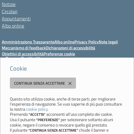
Notizie
Circolari
Appuntamenti
Albo online
Amministrazione Trasparente
Albo online
Privacy Policy
Note legali
Meccanismo di feedback
Dichiarazioni di accessibilità
Obiettivi di accessibilità
Preferenze cookie
Cookie
Istituto Professionale Statale Socio-Commerciale-Artigianale "Cattaneo -
CONTINUA SENZA ACCETTARE
Deledda"
Strada degli Schiocchi, 110 - 41124 Modena - Tel. 059 353242 - Fax 059
351005 - Email:
morc08000g@istruzione.it
- PEC:
Questo sito utilizza cookie, anche di terze parti, per migliorare
l'esperienza di navigazione. Se vuoi saperne di più puoi consultare
morc08000g@pec.istruzione.it
la nostra
cookie policy
.
Codice meccanografico: MORC08000G - C.F. 94177200360
Premendo
acconsenti all'uso completo dei cookie.
"ACCETTA"
Usa il pulsante
per selezionare soltanto alcuni
"PREFERENZE"
Ultimo aggiornamento: Mercoledì, 29 Luglio 2026 ore 10:08
cookie, negare il consenso o revocare quello già prestato.
Il pulsante
chiude il banner e
"CONTINUA SENZA ACCETTARE"