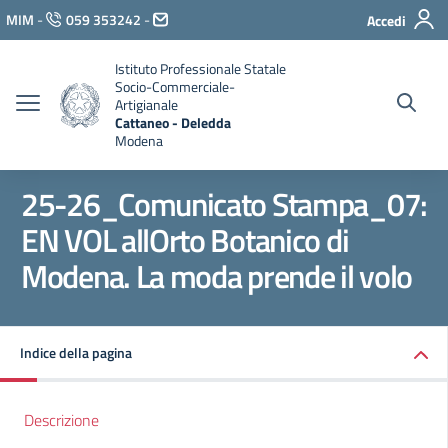
Vai ai contenuti
MIM
-
059 353242
-
Accedi
Vai al menu di navigazione
Vai al footer
Istituto Professionale Statale
Socio-Commerciale-
Artigianale
Cattaneo - Deledda
Modena
25-26_Comunicato Stampa_07:
EN VOL allOrto Botanico di
Modena. La moda prende il volo
Indice della pagina
Descrizione