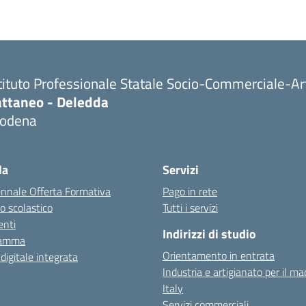
tituto Professionale Statale Socio-Commerciale-Ar
attaneo - Deledda
odena
la
Servizi
ennale Offerta Formativa
Pago in rete
o scolastico
Tutti i servizi
nti
Indirizzi di studio
ramma
Orientamento in entrata
 digitale integrata
Industria e artigianato per il ma
Italy
Servizi commerciali