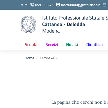
Vai ai contenuti
MIM
-
059 353242
-
morc08000g@istruzione.it
-
Vai al menu di navigazione
Vai al footer
Istituto Professionale Statale
Cattaneo - Deledda
Modena
Scuola
Servizi
Novità
Didattica
Home
Errore 404
La pagina che cerchi non è s