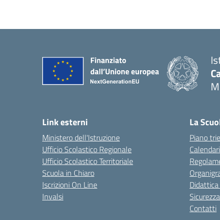
Is
C
M
Link esterni
La Scuo
Ministero dell'Istruzione
Piano tri
Ufficio Scolastico Regionale
Calendari
Ufficio Scolastico Territoriale
Regolame
Scuola in Chiaro
Organig
Iscrizioni On Line
Didattica
Invalsi
Sicurezza
Contatti