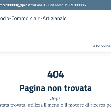
morc08000g@pec.istruzione.it
-
Cod. Mecc.
MORC08000G
 Socio-Commerciale-Artigianale
Albo online
404
Pagina non trovata
Oops!
tata trovata, utilizza il menu o il motore di ricerca p