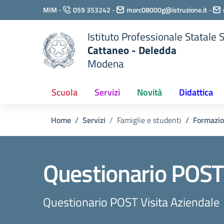
Vai ai contenuti
MIM
-
059 353242
-
morc08000g@istruzione.it
-
Vai al menu di navigazione
Vai al footer
Istituto Professionale Statale
Cattaneo - Deledda
Modena
Scuola
Servizi
Novità
Didattica
Home
Servizi
Famiglie e studenti
Formazio
Questionario POST 
Questionario POST Visita Aziendale