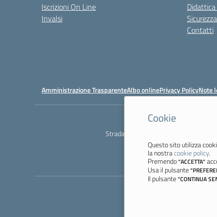
Iscrizioni On Line
Didattica
Invalsi
Sicurezza
Contatti
Amministrazione Trasparente
Albo online
Privacy Policy
Note l
Cookie
Ist
Strada degli Schiocchi, 110 - 41124 M
Questo sito utilizza cooki
la nostra
cookie policy
.
Premendo
acco
"ACCETTA"
Usa il pulsante
"PREFERE
Il pulsante
"CONTINUA SE