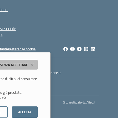
de in
za sociale
le
bilità
Preferenze cookie
dda"
 SENZA ACCETTARE
t
- PEC:
morc08000g@pec.istruzione.it
rne di più puoi consultare
o già prestato.
nici.
Sito realizzato da
Aitec.it
E
ACCETTA