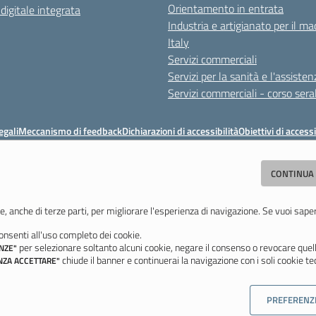
Orientamento in entrata
 digitale integrata
Industria e artigianato per il ma
Italy
Servizi commerciali
Servizi per la sanità e l'assisten
Servizi commerciali - corso sera
egali
Meccanismo di feedback
Dichiarazioni di accessibilità
Obiettivi di accessi
ituto Professionale Statale Socio-Commerciale-Artigianale "Cattaneo - Dele
CONTINUA
odena - Tel. 059 353242 - Fax 059 351005 - Email:
morc08000g@istruzione.i
Codice meccanografico: MORC08000G - C.F. 94177200360
e, anche di terze parti, per migliorare l'esperienza di navigazione. Se vuoi sape
nsenti all'uso completo dei cookie.
Ultimo aggiornamento: Mercoledì, 29 Luglio 2026 ore 10:08
per selezionare soltanto alcuni cookie, negare il consenso o revocare quell
NZE"
chiude il banner e continuerai la navigazione con i soli cookie tec
NZA ACCETTARE"
PREFERENZ