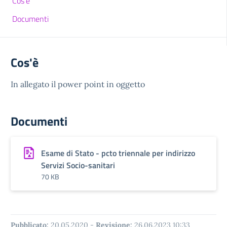
Cos'è
Documenti
Cos'è
In allegato il power point in oggetto
Documenti
Esame di Stato - pcto triennale per indirizzo
Servizi Socio-sanitari
70 KB
Pubblicato:
20.05.2020
-
Revisione:
26.06.2023 10:33