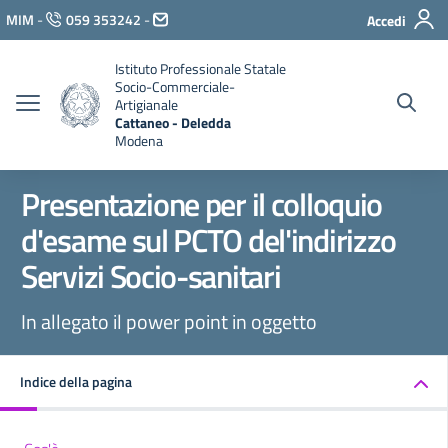
Vai ai contenuti
MIM
-
059 353242
-
Accedi
Vai al menu di navigazione
Vai al footer
Istituto Professionale Statale
Socio-Commerciale-
Artigianale
Cattaneo - Deledda
Modena
Presentazione per il colloquio
d'esame sul PCTO del'indirizzo
Servizi Socio-sanitari
In allegato il power point in oggetto
Indice della pagina