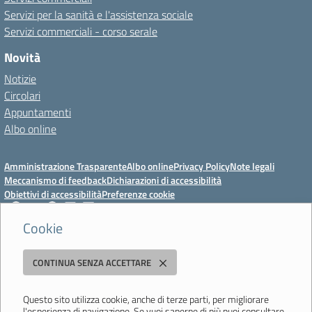
Servizi per la sanità e l'assistenza sociale
Servizi commerciali - corso serale
Novità
Notizie
Circolari
Appuntamenti
Albo online
Amministrazione Trasparente
Albo online
Privacy Policy
Note legali
Meccanismo di feedback
Dichiarazioni di accessibilità
Obiettivi di accessibilità
Preferenze cookie
Cookie
Istituto Professionale Statale Socio-Commerciale-Artigianale "Cattaneo -
CONTINUA SENZA ACCETTARE
Deledda"
Strada degli Schiocchi, 110 - 41124 Modena - Tel. 059 353242 - Fax 059
351005 - Email:
morc08000g@istruzione.it
- PEC:
Questo sito utilizza cookie, anche di terze parti, per migliorare
l'esperienza di navigazione. Se vuoi saperne di più puoi consultare